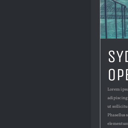
SY
OP
Lorem ipsu
adipiscing
ut sollici
Phasellus s
elementum