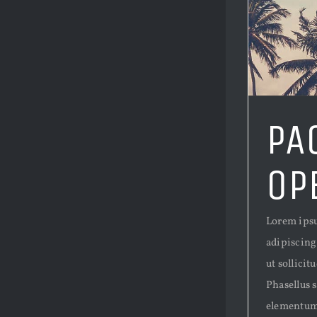
PA
OP
Lorem ipsu
adipiscing
ut sollici
Phasellus s
elementum